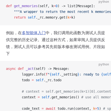
python
def
get_memories
(self, k
=
0
) -> list[Message]:
"""A wrapper to return the most recent k memories
return
self
._rc.memory.get(
k
=
k)
例如，在
多智能体入门
中，我们调用此函数为测试人员提
供完整的历史记录。通过这种方式，如果审阅人员提供反
馈，测试人员可以参考其先前版本修改测试用例。片段如
下
python
async
def
_act
(self) -> Message:
        logger.info(
f
"
{self
._setting
}
: ready to 
{self
        todo 
=
self
._rc.todo
# context = self.get_memories(k=1)[0].content
        context 
=
self
.get_memories() 
# use all memor
        code_text 
=
await
 todo.run(context, 
k
=
5
) 
# sp